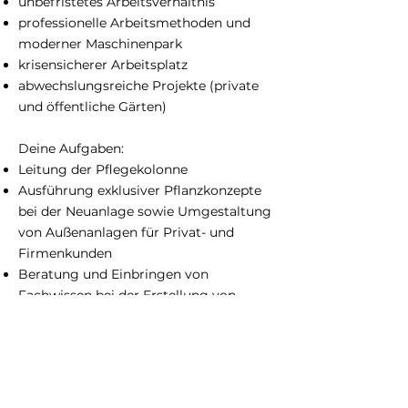
unbefristetes Arbeitsverhältnis
professionelle Arbeitsmethoden und
moderner Maschinenpark
krisensicherer Arbeitsplatz
abwechslungsreiche Projekte (private
und öffentliche Gärten)
Deine Aufgaben:
Leitung der Pflegekolonne
Ausführung exklusiver Pflanzkonzepte
bei der Neuanlage sowie Umgestaltung
von Außenanlagen für Privat- und
Firmenkunden
Beratung und Einbringen von
Fachwissen bei der Erstellung von
Pflanzplänen und Konzepten
Erziehung von Solitärgehölzen
langfristiges Entwickeln und Begleiten
der angelegten Gärten
Aufmaßerstellung